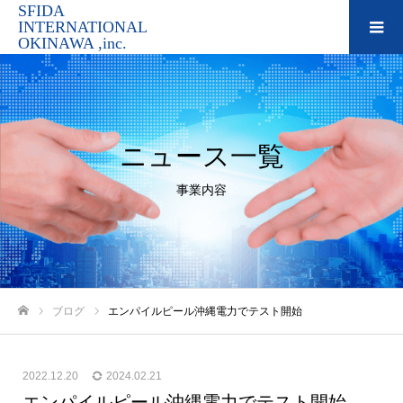
SFIDA
INTERNATIONAL
OKINAWA ,inc.
ニュース一覧
事業内容
ブログ
エンパイルピール沖縄電力でテスト開始
ホーム
2022.12.20
2024.02.21
エンパイルピール沖縄電力でテスト開始