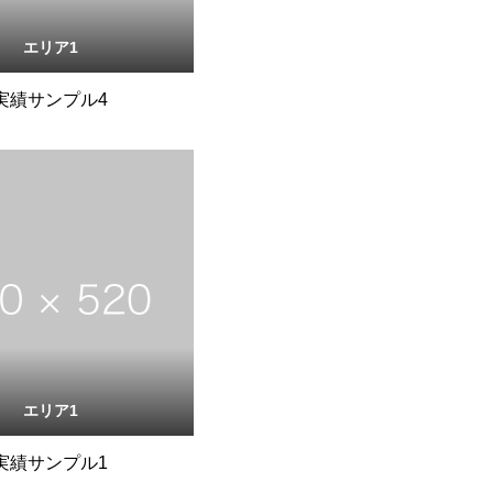
エリア1
実績サンプル4
エリア1
実績サンプル1