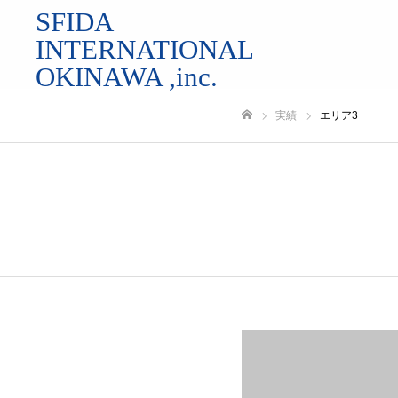
SFIDA
INTERNATIONAL
OKINAWA ,inc.
実績
エリア3
ホーム