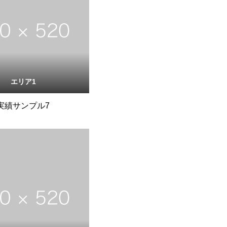
エリア1
実績サンプル7