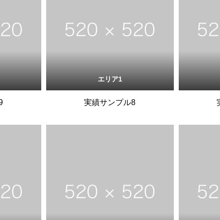
エリア1
9
実績サンプル8