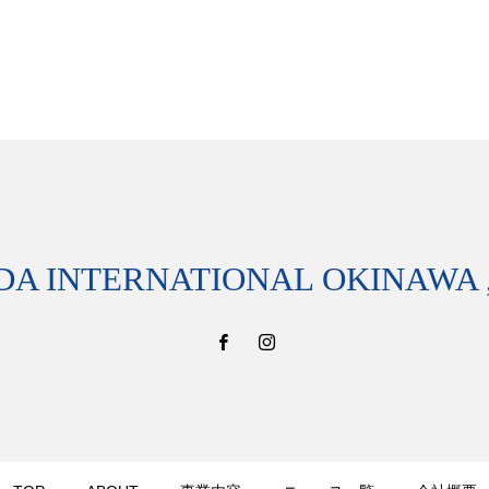
DA INTERNATIONAL OKINAWA ,