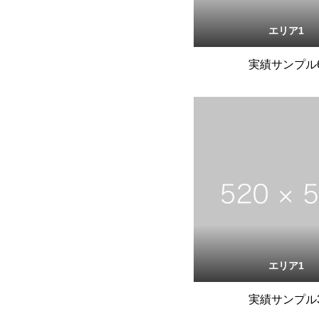
エリア1
実績サンプル
エリア1
実績サンプル